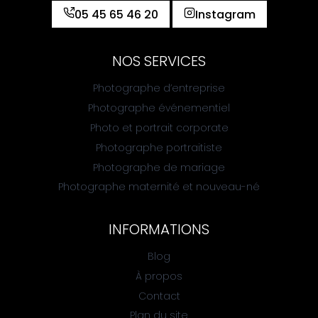
05 45 65 46 20
Instagram
NOS SERVICES
Photographe d’entreprise
Photographe événementiel
Photo et portrait corporate
Photographe portraitiste
Photographe de mariage
Photographe maternité et nouveau-né
INFORMATIONS
Blog
À propos
Contact
Plan du site