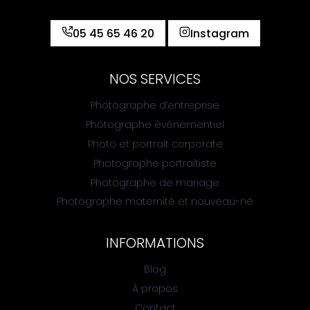
05 45 65 46 20
Instagram
NOS SERVICES
Photographe d’entreprise
Photographe événementiel
Photo et portrait corporate
Photographe portraitiste
Photographe de mariage
Photographe maternité et nouveau-né
INFORMATIONS
Blog
À propos
Contact