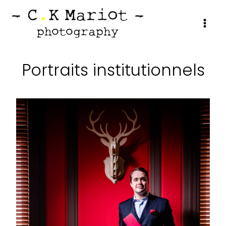
Aller
au
contenu
Portraits institutionnels