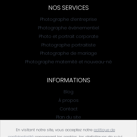
NOS SERVICES
Photographe d’entreprise
Photographe événementiel
Photo et portrait corporate
Photographe portraitiste
Photographe de mariage
Photographe maternité et nouveau-né
INFORMATIONS
Blog
À propos
Contact
Plan du site
Mentions légales
En visitant notre site, vous acceptez notre
politique de
Politique de confidentialité
confidentialité
concernant les cookies, les statistiques de suivi,